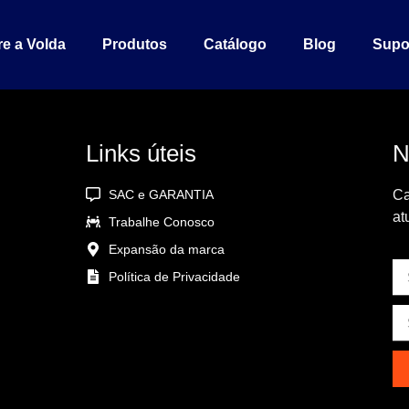
rto de você
EN
e a Volda
Produtos
Catálogo
Blog
Supo
Links úteis
N
SAC e GARANTIA
Ca
at
Trabalhe Conosco
Expansão da marca
Política de Privacidade