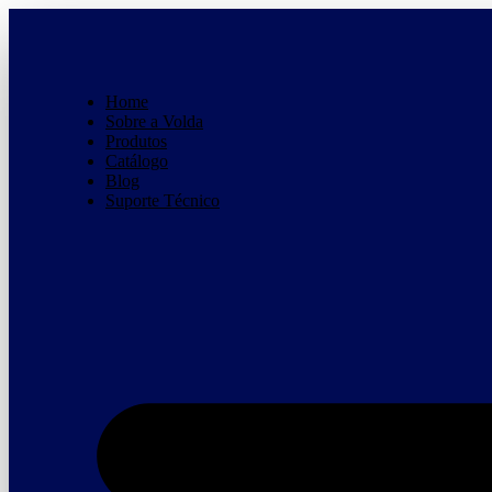
Ir
para
o
conteúdo
Home
Sobre a Volda
Produtos
Catálogo
Blog
Suporte Técnico