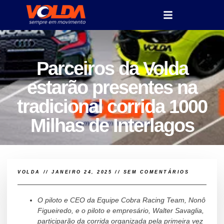
Parceiros da Volda
estarão presentes na
tradicional corrida 1000
Milhas de Interlagos
VOLDA
//
JANEIRO 24, 2025
//
SEM COMENTÁRIOS
O piloto e CEO da Equipe Cobra Racing Team, Nonô
Figueiredo, e o piloto e empresário, Walter Savaglia,
participarão da corrida organizada pela primeira vez