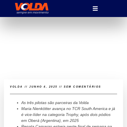
Volda amplia
protagonismo no
automobilismo feminino
VOLDA
//
JUNHO 4, 2025
//
SEM COMENTÁRIOS
As três pilotas são parceiras da Volda
Maria Nienkötter avança no TCR South America e já
é vice-líder na categoria Trophy, após dois pódios
em Oberá (Argentina), em 2025
Renata Camargo estreia neste final de semana na